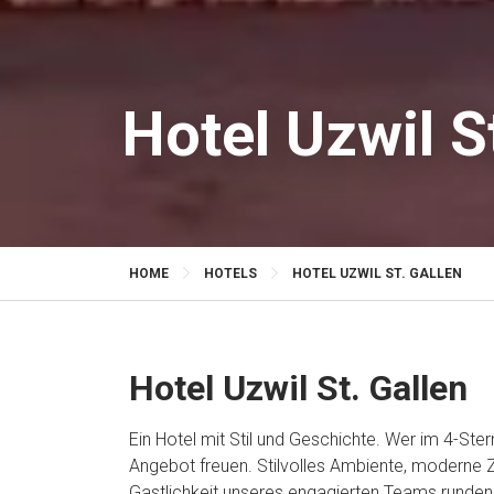
Hotel Uzwil S
HOME
HOTELS
HOTEL UZWIL ST. GALLEN
Hotel Uzwil St. Gallen
Ein Hotel mit Stil und Geschichte. Wer im 4-Stern
Angebot freuen. Stilvolles Ambiente, moderne 
Gastlichkeit unseres engagierten Teams runden 